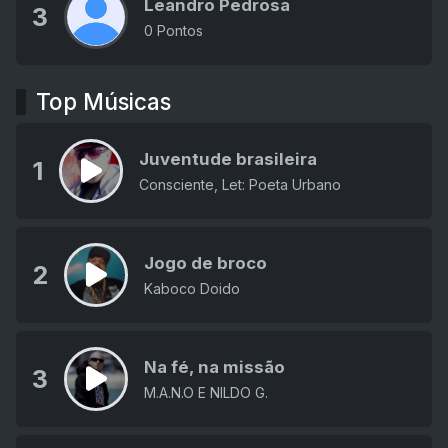
Leandro Pedrosa
3
0 Pontos
Top Músicas
Juventude brasileira
1
Consciente, Let: Poeta Urbano
Jogo de broco
2
Kaboco Doido
Na fé, na missão
3
M.A.N.O E NILDO G.